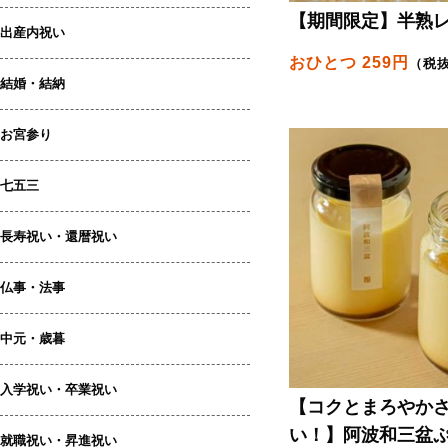
【期間限定】半熟
出産内祝い
おひとつ 259円
（税
結婚・結納
お宮参り
七五三
長寿祝い・還暦祝い
仏事・法事
中元・歳暮
入学祝い・卒業祝い
【コクとまろやか
い！】阿波和三盆
就職祝い・昇進祝い