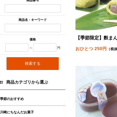
商品番号
商品名・キーワード
【季節限定】麩ま
価格
～
円
おひとつ 250円
（税
商品カテゴリから選ぶ
季節のおすすめ
川崎にちなんだお菓子