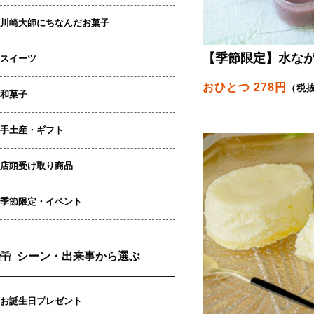
川崎大師にちなんだお菓子
【季節限定】水な
スイーツ
おひとつ 278円
（税
和菓子
手土産・ギフト
店頭受け取り商品
季節限定・イベント
シーン・出来事から選ぶ
お誕生日プレゼント