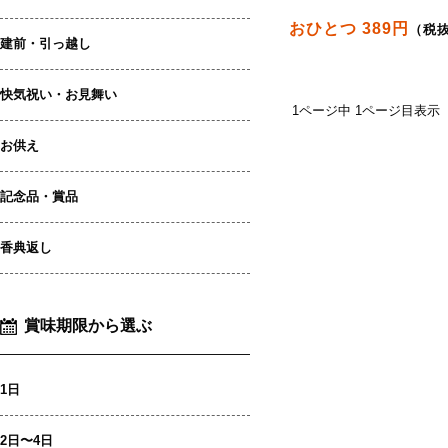
おひとつ 389円
（税
建前・引っ越し
快気祝い・お見舞い
1ページ中 1ページ目表示
お供え
記念品・賞品
香典返し
賞味期限から選ぶ
1日
2日〜4日