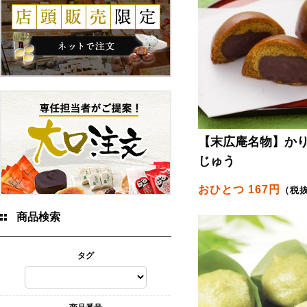
【末広庵名物】か
じゅう
おひとつ 167円
（税
商品検索
タグ