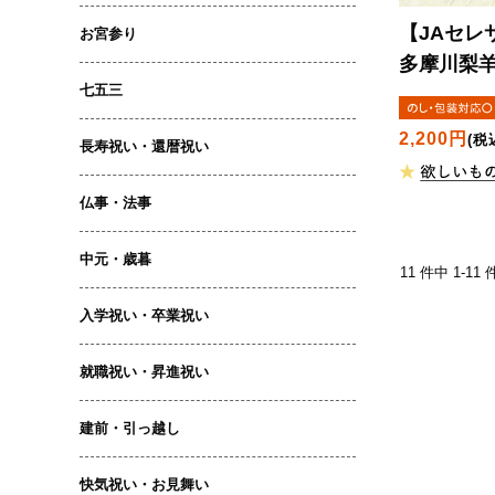
【JAセレ
お宮参り
多摩川梨羊
七五三
2,200円
(税
長寿祝い・還暦祝い
仏事・法事
中元・歳暮
11 件中 1-1
入学祝い・卒業祝い
就職祝い・昇進祝い
建前・引っ越し
快気祝い・お見舞い