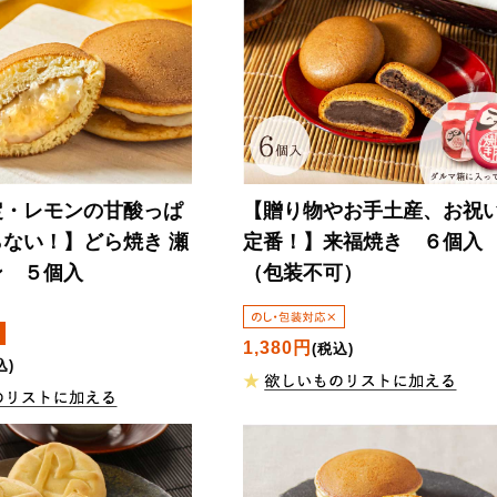
定・レモンの甘酸っぱ
【贈り物やお手土産、お祝
らない！】
どら焼き 瀬
定番！】
来福焼き ６個
ン ５個入
（包装不可）
1,380円
(税込)
込)