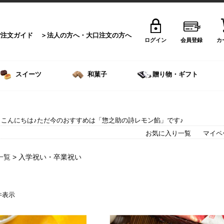
ご注文ガイド
法人の方へ・大口注文の方へ
ログイン
会員登録
カ
スイーツ
和菓子
贈り物・ギフト
こんにちは♪ただ今のおすすめは「惣之助の詩レモン餡」です♪
お気に入り一覧
マイペ
一覧
> 入学祝い・卒業祝い
1 件表示