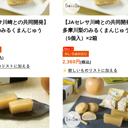
サ川崎との共同開発】
【JAセレサ川崎との共同開
のみるくまんじゅう
多摩川梨のみるくまんじゅ
）
（5個入）×2箱
込)
2,360円
(税込)