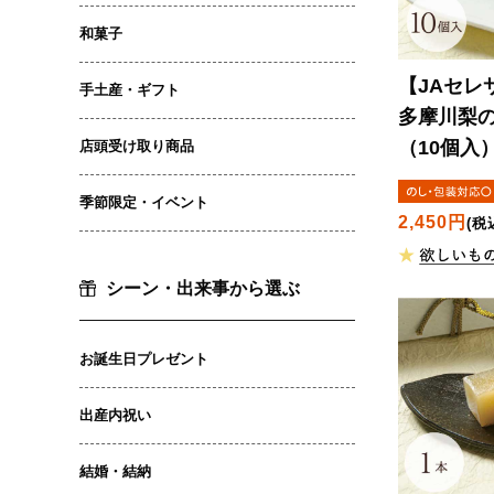
和菓子
【JAセレ
手土産・ギフト
多摩川梨
（10個入
店頭受け取り商品
季節限定・イベント
2,450円
(税
シーン・出来事から選ぶ
お誕生日プレゼント
出産内祝い
結婚・結納