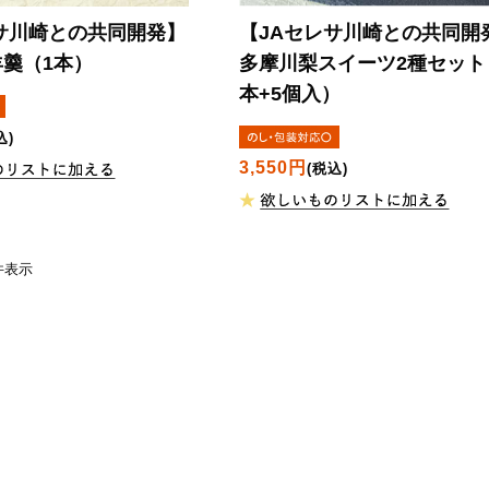
サ川崎との共同開発】
【JAセレサ川崎との共同開
羹（1本）
多摩川梨スイーツ2種セット
本+5個入）
込)
3,550円
(税込)
1 件表示