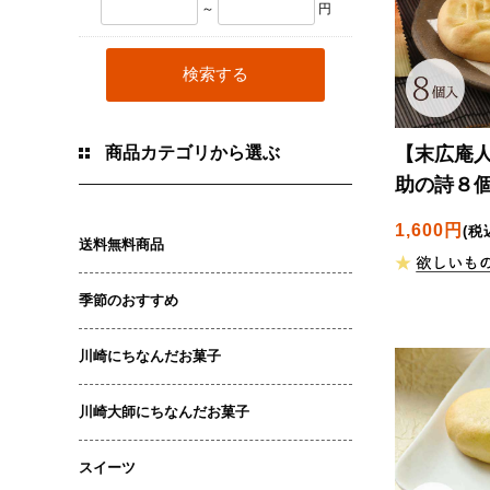
～
円
商品カテゴリから選ぶ
【末広庵人
助の詩８
1,600円
(税
送料無料商品
季節のおすすめ
川崎にちなんだお菓子
川崎大師にちなんだお菓子
スイーツ