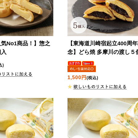
気No1商品！】
惣之
【東海道川崎宿起立400周
個入
念】
どら焼 多摩川の渡し５
込)
1,500円
(税込)