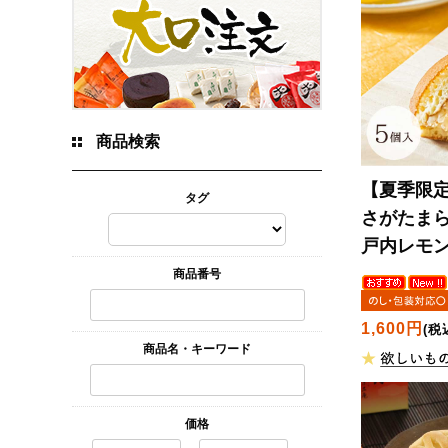
商品検索
【夏季限
タグ
さがたま
戸内レモ
商品番号
1,600円
(税
商品名・キーワード
価格