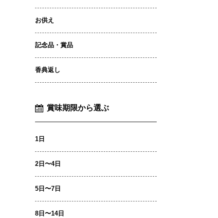
お供え
記念品・賞品
香典返し
賞味期限から選ぶ
1日
2日〜4日
5日〜7日
8日〜14日