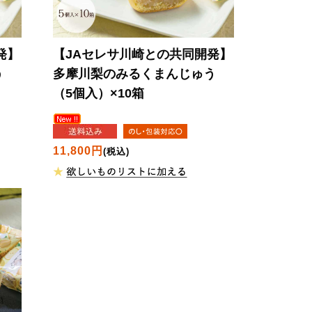
発】
【JAセレサ川崎との共同開発】
う
多摩川梨のみるくまんじゅう
（5個入）×10箱
11,800円
(税込)