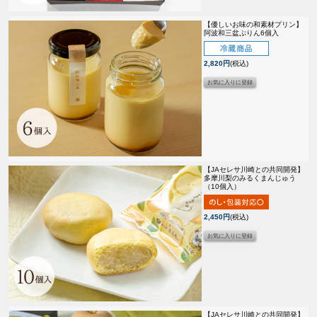
【優しいお味の和素材プリン】
阿波和三盆ぷりん6個入
2,820円
(税込)
【JAセレサ川崎との共同開発】
多摩川梨のみるくまんじゅう
（10個入）
2,450円
(税込)
【JAセレサ川崎との共同開発】