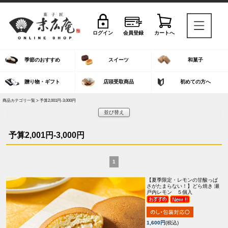
ログイン
会員登録
カートへ
季節のおすすめ
スイーツ
和菓子
贈り物・ギフト
店頭受取商品
初めての方へ
商品カテゴリ一覧 > 予算2,001円-3,000円
並び替え
予算2,001円-3,000円
1
【夏季限定・レモンの甘酸っぱ
さがたまらない！】
どら焼き 瀬
戸内レモン ５個入
1,600円
(税込)