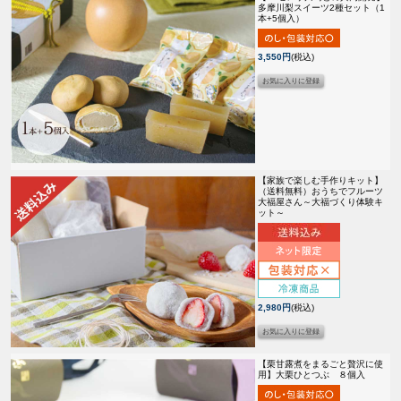
多摩川梨スイーツ2種セット（1
本+5個入）
3,550円
(税込)
【家族で楽しむ手作りキット】
（送料無料）
おうちでフルーツ
大福屋さん～大福づくり体験キ
ット～
2,980円
(税込)
【栗甘露煮をまるごと贅沢に使
用】
大栗ひとつぶ ８個入