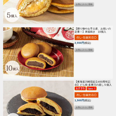
【贈り物やお手土産、お祝いの
定番！】
来福焼き 10個入
2,550円
(税込)
【東海道川崎宿起立400周年記
念】
どら焼 多摩川の渡し５個入
1,500円
(税込)