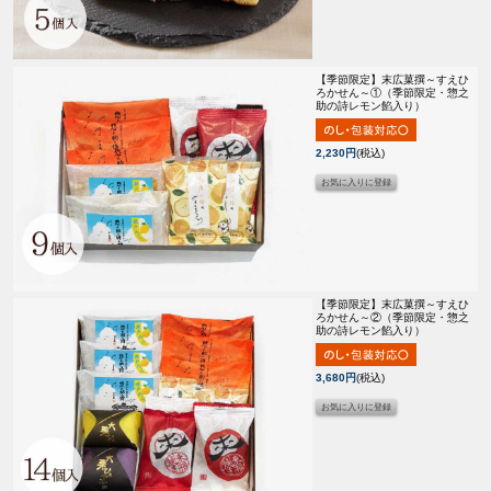
【季節限定】
末広菓撰～すえひ
ろかせん～①（季節限定・惣之
助の詩レモン餡入り）
2,230円
(税込)
【季節限定】
末広菓撰～すえひ
ろかせん～②（季節限定・惣之
助の詩レモン餡入り）
3,680円
(税込)