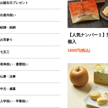
お誕生日プレゼント
出産内祝い
結婚・結納
【人気ナンバー１】
お宮参り
個入
1600円(税込)
七五三
長寿祝い・還暦祝い
仏事・法事
中元・歳暮
入学祝い・卒業祝い