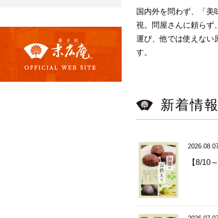
国内外を問わず、「美
視。問屋さんに頼らず
運び、他では使えない
す。
新着情
2026.08.0
【8/1