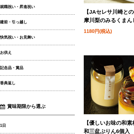
就職祝い・昇進祝い
【JAセレサ川崎との
摩川梨のみるくまん
建前・引っ越し
1180円(税込)
快気祝い・お見舞い
お供え
記念品・賞品
香典返し
賞味期限から選ぶ
【優しいお味の和素
1日
和三盆ぷりん6個入