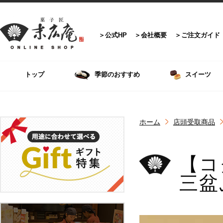
公式HP
会社概要
ご注文ガイド
トップ
季節のおすすめ
スイーツ
ホーム
店頭受取商品
【コ
三盆