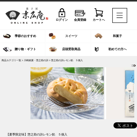
ログイン
会員登録
カートへ
季節のおすすめ
スイーツ
和菓子
贈り物・ギフト
店頭受取商品
初めての方へ
商品カテゴリ一覧 >
川崎銘菓・惣之助の詩
> 惣之助の詩レモン餡 ５個入
【夏季限定味】
惣之助の詩レモン餡 ５個入