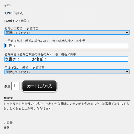
gd358
1,200円
(税込)
[12ポイント進呈 ]
熨斗のご希望 *必須項目
ご用途（熨斗ご希望の場合のみ） 例：結婚内祝い、お中元
熨斗内容（熨斗ご希望の場合のみ） 例：御祝／田中
手提げ袋のご希望 *必須項目
数量
商品説明
しっとりとした自慢の生地で、さわやかな風味のレモン餡を包みました。冷蔵庫で冷やしても
おいしくお召し上がりいただけます。
内容量
５個