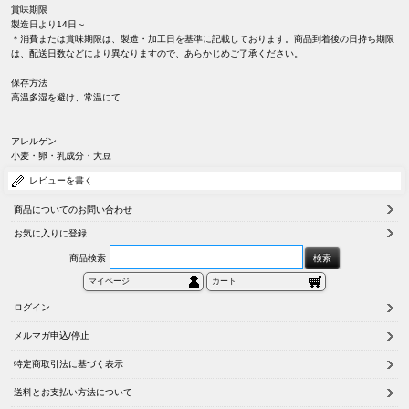
賞味期限
製造日より14日～
＊消費または賞味期限は、製造・加工日を基準に記載しております。商品到着後の日持ち期限
は、配送日数などにより異なりますので、あらかじめご了承ください。
保存方法
高温多湿を避け、常温にて
アレルゲン
小麦・卵・乳成分・大豆
レビューを書く
商品についてのお問い合わせ
お気に入りに登録
商品検索
マイページ
カート
ログイン
メルマガ申込/停止
特定商取引法に基づく表示
送料とお支払い方法について