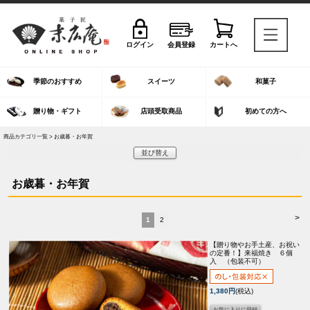
ログイン
会員登録
カートへ
季節のおすすめ
スイーツ
和菓子
贈り物・ギフト
店頭受取商品
初めての方へ
商品カテゴリ一覧 > お歳暮・お年賀
並び替え
お歳暮・お年賀
>
1
2
【贈り物やお手土産、お祝い
の定番！】
来福焼き ６個
入 （包装不可）
1,380円
(税込)