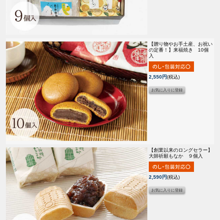
【贈り物やお手土産、お祝い
の定番！】
来福焼き 10個
入
2,550円
(税込)
【創業以来のロングセラー】
大師祈願もなか ９個入
2,590円
(税込)