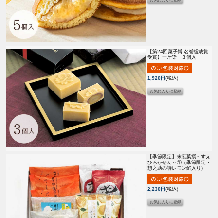
【第24回菓子博 名誉総裁賞
受賞】
一斤染 ３個入
1,920円
(税込)
【季節限定】
末広菓撰～すえ
ひろかせん～①（季節限定・
惣之助の詩レモン餡入り）
2,230円
(税込)