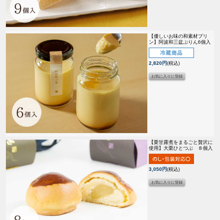
【優しいお味の和素材プリ
ン】
阿波和三盆ぷりん6個入
2,820円
(税込)
【栗甘露煮をまるごと贅沢に
使用】
大栗ひとつぶ ８個入
3,050円
(税込)