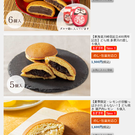
【東海道川崎宿起立400周年
記念】
どら焼 多摩川の渡し
５個入
1,500円
(税込)
【夏季限定・レモンの甘酸っ
ぱさがたまらない！】
どら焼
き 瀬戸内レモン ５個入
1,600円
(税込)