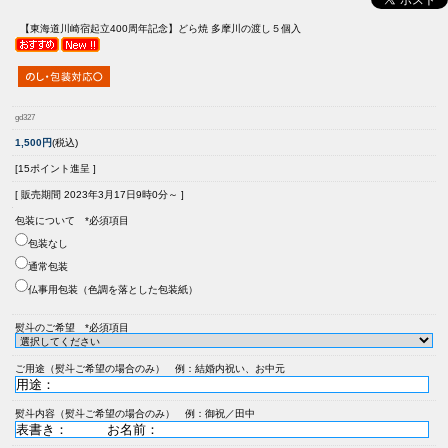
【東海道川崎宿起立400周年記念】
どら焼 多摩川の渡し５個入
gd327
1,500円
(税込)
[15ポイント進呈 ]
[ 販売期間
2023年3月17日9時0分
～ ]
包装について *必須項目
包装なし
通常包装
仏事用包装（色調を落とした包装紙）
熨斗のご希望 *必須項目
ご用途（熨斗ご希望の場合のみ） 例：結婚内祝い、お中元
熨斗内容（熨斗ご希望の場合のみ） 例：御祝／田中