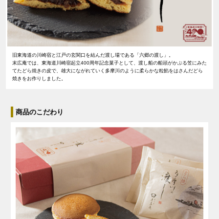
旧東海道の川崎宿と江戸の玄関口を結んだ渡し場である「六郷の渡し」。
末広庵では、東海道川崎宿起立400周年記念菓子として、渡し船の船頭がかぶる笠にみた
てたどら焼きの皮で、雄大にながれていく多摩川のように柔らかな粒餡をはさんだどら
焼きをお作りしました。
商品のこだわり