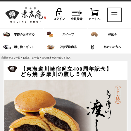
ログイン
会員登録
カートへ
季節のおすすめ
スイーツ
和菓子
贈り物・ギフト
店頭受取商品
初めての方へ
商品カテゴリ一覧 >
お歳暮・お年賀
> どら焼 多摩川の渡し５個入
【東海道川崎宿起立400周年記念】
どら焼 多摩川の渡し５個入