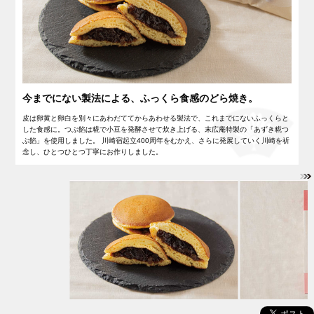
今までにない製法による、ふっくら食感のどら焼き。
皮は卵黄と卵白を別々にあわだててからあわせる製法で、これまでにないふっくらと
した食感に。つぶ餡は糀で小豆を発酵させて炊き上げる、末広庵特製の「あずき糀つ
ぶ餡」を使用しました。 川崎宿起立400周年をむかえ、さらに発展していく川崎を祈
念し、ひとつひとつ丁寧にお作りしました。