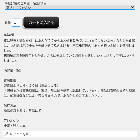
手提げ袋のご希望 *必須項目
数量
商品説明
皮は卵黄と卵白を別々にあわだててからあわせる製法で、これまでにないふっくらとした食感
に。つぶ餡は糀で小豆を発酵させて炊き上げる、末広庵特製の「あずき糀つぶ餡」を使用しま
した。
川崎宿起立400周年をむかえ、さらに発展していく川崎を祈念し、ひとつひとつ丁寧にお作り
しました。
内容量 5個
賞味期限
製造日より１４～２０日（商品による）
＊消費または賞味期限は、製造・加工日を基準に記載しております。商品到着後の日持ち期限
は、配送日数などにより異なりますので、あらかじめご了承ください。
保存方法
高温多湿を避け、常温にて
アレルゲン
小麦・卵・大豆
レビューを書く