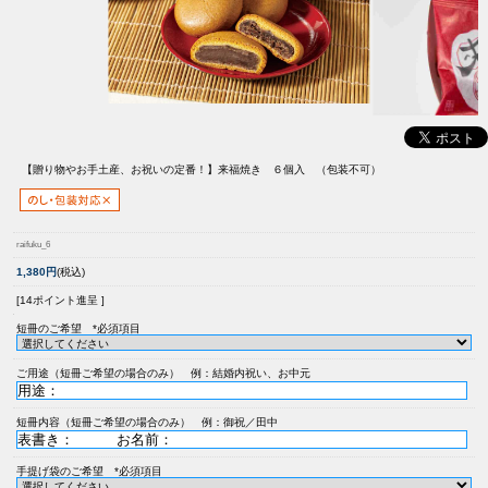
【贈り物やお手土産、お祝いの定番！】
来福焼き ６個入 （包装不可）
raifuku_6
1,380円
(税込)
[14ポイント進呈 ]
短冊のご希望 *必須項目
ご用途（短冊ご希望の場合のみ） 例：結婚内祝い、お中元
短冊内容（短冊ご希望の場合のみ） 例：御祝／田中
手提げ袋のご希望 *必須項目