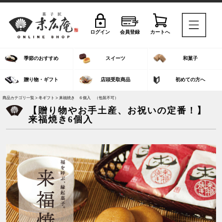
ログイン
会員登録
カートへ
季節のおすすめ
スイーツ
和菓子
贈り物・ギフト
店頭受取商品
初めての方へ
商品カテゴリ一覧 >
冬ギフト
> 来福焼き ６個入 （包装不可）
【贈り物やお手土産、お祝いの定番！】
来福焼き6個入