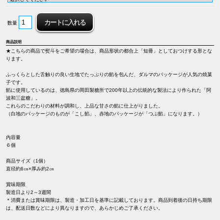
数量
商品説明
★こちらの商品で熨斗をご希望の場合は、商品形状の都合上「短冊」としておつけする形とな
ります。
ふっくらとした舌触りの良い生地でたっぷりの餡を包んだ、ダルマのパッケージが人気の焼菓
子です。
餡に使用しているのは、徳島県の岡田製糖所で200年以上の伝統的な製法により作られた「阿
波和三盆糖」。
これらのこだわりの材料が調和し、上品な甘さの餡に仕上がりました。
（白地のパッケージのものが「こし餡」、赤地のパッケージが「つぶ餡」になります。）
内容量
６個
商品サイズ（1個）
直径約6㎝×厚み約2㎝
賞味期限
製造日より2～3週間
＊消費または賞味期限は、製造・加工日を基準に記載しております。商品到着後の日持ち期限
は、配送日数などにより異なりますので、あらかじめご了承ください。