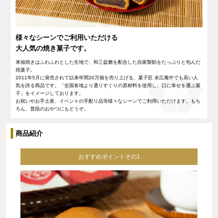
様々なシーンでご利用いただける
大人気の焼き菓子です。
来福焼きはふわふわとした生地で、和三盆糖を配合した自家製餡をたっぷりと包んだ
焼菓子。
2011年5月に発売されて以来年間20万個を売り上げる、菓子匠 末広庵中でも高い人
気を誇る商品です。「全国各地より選りすぐりの原材料を使用し、口に幸せを運ぶ菓
子」をイメージしております。
お祝いやお手土産、イベントの手配り品等様々なシーンでご利用いただけます。もち
ろん、普段のおやつにもどうぞ。
商品紹介
おすすめポイントその1