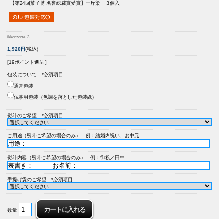
【第24回菓子博 名誉総裁賞受賞】
一斤染 ３個入
ikkonzome_3
1,920円
(税込)
[19ポイント進呈 ]
包装について *必須項目
通常包装
仏事用包装（色調を落とした包装紙）
熨斗のご希望 *必須項目
ご用途（熨斗ご希望の場合のみ） 例：結婚内祝い、お中元
熨斗内容（熨斗ご希望の場合のみ） 例：御祝／田中
手提げ袋のご希望 *必須項目
数量