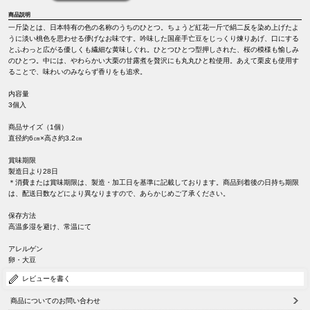
商品説明
一斤染とは、日本特有の色の名称のうちのひとつ。ちょうど紅花一斤で絹二反を染め上げたよ
うに淡い桃色を思わせる儚げなお味です。吟味した国産手亡豆をじっくり煉りあげ、口にする
とふわっと広がる優しくも繊細な黄味しぐれ。ひとつひとつ型押しされた、桜の模様も愉しみ
のひとつ。中には、やわらかい大栗の甘露煮を贅沢にも丸丸ひと粒使用。あえて栗皮も使用す
ることで、味わいのみならず香りをも追求。
内容量
3個入
商品サイズ（1個）
直径約6㎝×高さ約3.2㎝
賞味期限
製造日より28日
＊消費または賞味期限は、製造・加工日を基準に記載しております。商品到着後の日持ち期限
は、配送日数などにより異なりますので、あらかじめご了承ください。
保存方法
高温多湿を避け、常温にて
アレルゲン
卵・大豆
レビューを書く
商品についてのお問い合わせ