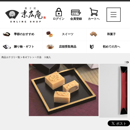
ログイン
会員登録
カートへ
季節のおすすめ
スイーツ
和菓子
贈り物・ギフト
店頭受取商品
初めての方へ
商品カテゴリ一覧 >
冬ギフト
> 一斤染 ３個入