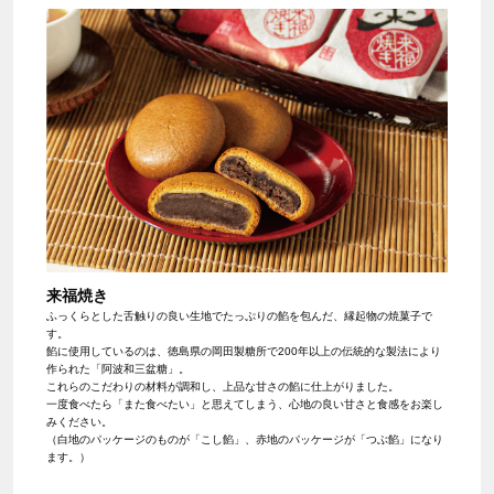
来福焼き
ふっくらとした舌触りの良い生地でたっぷりの餡を包んだ、縁起物の焼菓子で
す。
餡に使用しているのは、徳島県の岡田製糖所で200年以上の伝統的な製法により
作られた「阿波和三盆糖」。
これらのこだわりの材料が調和し、上品な甘さの餡に仕上がりました。
一度食べたら「また食べたい」と思えてしまう、心地の良い甘さと食感をお楽し
みください。
（白地のパッケージのものが「こし餡」、赤地のパッケージが「つぶ餡」になり
ます。）