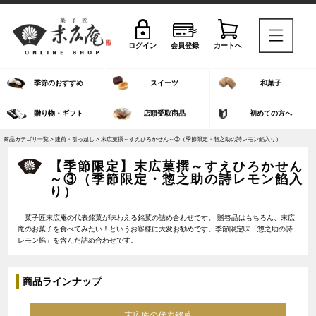
ログイン
会員登録
カートへ
季節のおすすめ
スイーツ
和菓子
贈り物・ギフト
店頭受取商品
初めての方へ
商品カテゴリ一覧 >
建前・引っ越し
> 末広菓撰～すえひろかせん～③（季節限定・惣之助の詩レモン餡入り）
【季節限定】末広菓撰～すえひろかせん
～③（季節限定・惣之助の詩レモン餡入
り）
菓子匠末広庵の代表銘菓が味わえる銘菓の詰め合わせです。 贈答品はもちろん、末広
庵のお菓子を食べてみたい！というお客様に大変お勧めです。季節限定味「惣之助の詩
レモン餡」を含んだ詰め合わせです。
商品ラインナップ
末広庵の代表銘菓