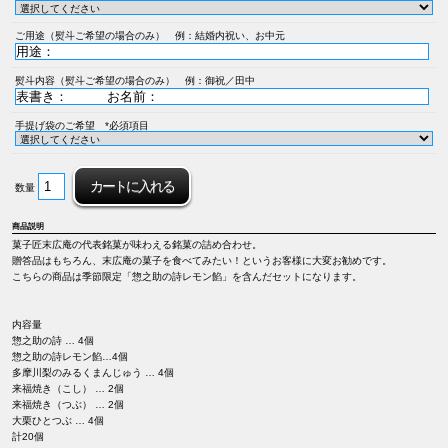
ご用途（熨斗ご希望の場合のみ） 例：結婚内祝い、お中元
熨斗内容（熨斗ご希望の場合のみ） 例：御祝／田中
手提げ袋のご希望 *必須項目
数量
商品説明
菓子匠末広庵の代表銘菓が味わえる銘菓の詰め合わせ。
贈答品はもちろん、末広庵の菓子を食べてみたい！というお客様に大変お勧めです。
こちらの商品は季節限定「惣之助の詩レモン餡」を含んだセットになります。
内容量
惣之助の詩 … 4個
惣之助の詩レモン餡…4個
多摩川梨のみるくまんじゅう … 4個
来福焼き（こし） … 2個
来福焼き（つぶ） … 2個
大栗ひとつぶ … 4個
計20個