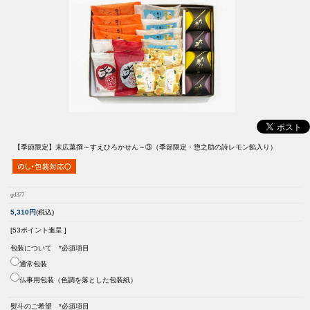
【季節限定】
末広菓撰～すえひろかせん～③（季節限定・惣之助の詩レモン餡入り）
gd377
5,310円
(税込)
[53ポイント進呈 ]
包装について *必須項目
通常包装
仏事用包装（色調を落とした包装紙）
熨斗のご希望 *必須項目