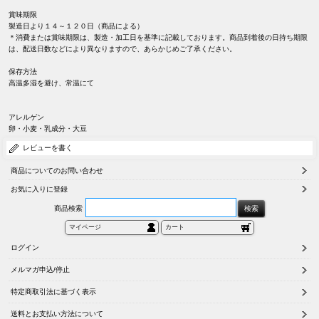
賞味期限
製造日より１４～１２０日（商品による）
＊消費または賞味期限は、製造・加工日を基準に記載しております。商品到着後の日持ち期限
は、配送日数などにより異なりますので、あらかじめご了承ください。
保存方法
高温多湿を避け、常温にて
アレルゲン
卵・小麦・乳成分・大豆
レビューを書く
商品についてのお問い合わせ
お気に入りに登録
商品検索
マイページ
カート
ログイン
メルマガ申込/停止
特定商取引法に基づく表示
送料とお支払い方法について