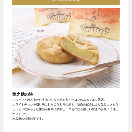
惣之助の詩
しっとりと焼き上げた生地でミルク餡を包んだコクのあるミルク饅頭。
ホワイトチョコを隠し味にしたこだわりの餡と、独自の配合により生み出された
しっとりなめらかな生地が見事に調和し、クセになる優しい甘さのお菓子に仕上
がりました。
末広庵の代表銘菓です。