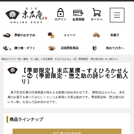
ログイン
会員登録
カートへ
季節のおすすめ
スイーツ
和菓子
贈り物・ギフト
店頭受取商品
初めての方へ
商品カテゴリ一覧 >
建前・引っ越し
> 末広菓撰～すえひろかせん～②（季節限定・惣之助の詩レモン餡入り）
【季節限定】末広菓撰～すえひろかせん
～②（季節限定・惣之助の詩レモン餡入
り）
菓子匠末広庵の代表銘菓が味わえる銘菓の詰め合わせです。 贈答品はもちろん、末広
庵のお菓子を食べてみたい！というお客様に大変お勧めです。季節限定味「惣之助の詩
レモン餡」を含んだ詰め合わせです。
商品ラインナップ
末広庵の代表銘菓