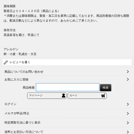
賞味期限
製造日より１４～１２０日（商品による）
＊消費または賞味期限は、製造・加工日を基準に記載しております。商品到着後の日持ち期限
は、配送日数などにより異なりますので、あらかじめご了承ください。
保存方法
高温多湿を避け、常温にて
アレルゲン
卵・小麦・乳成分・大豆
レビューを書く
商品についてのお問い合わせ
お気に入りに登録
商品検索
マイページ
カート
ログイン
メルマガ申込/停止
特定商取引法に基づく表示
送料とお支払い方法について