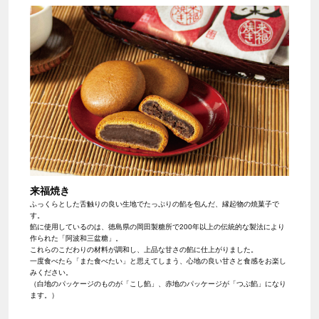
来福焼き
ふっくらとした舌触りの良い生地でたっぷりの餡を包んだ、縁起物の焼菓子で
す。
餡に使用しているのは、徳島県の岡田製糖所で200年以上の伝統的な製法により
作られた「阿波和三盆糖」。
これらのこだわりの材料が調和し、上品な甘さの餡に仕上がりました。
一度食べたら「また食べたい」と思えてしまう、心地の良い甘さと食感をお楽し
みください。
（白地のパッケージのものが「こし餡」、赤地のパッケージが「つぶ餡」になり
ます。）