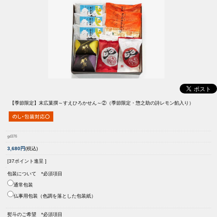
【季節限定】
末広菓撰～すえひろかせん～②（季節限定・惣之助の詩レモン餡入り）
gd376
3,680円
(税込)
[37ポイント進呈 ]
包装について *必須項目
通常包装
仏事用包装（色調を落とした包装紙）
熨斗のご希望 *必須項目