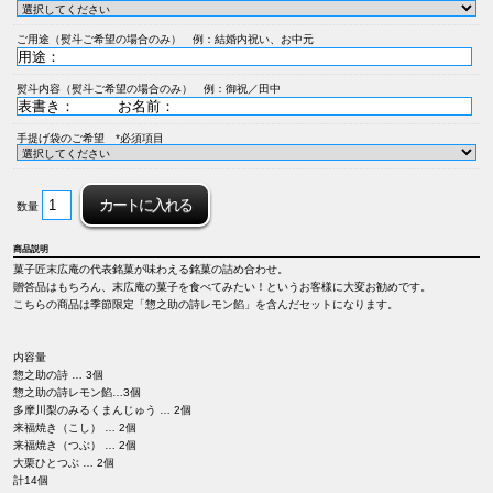
ご用途（熨斗ご希望の場合のみ） 例：結婚内祝い、お中元
熨斗内容（熨斗ご希望の場合のみ） 例：御祝／田中
手提げ袋のご希望 *必須項目
数量
商品説明
菓子匠末広庵の代表銘菓が味わえる銘菓の詰め合わせ。
贈答品はもちろん、末広庵の菓子を食べてみたい！というお客様に大変お勧めです。
こちらの商品は季節限定「惣之助の詩レモン餡」を含んだセットになります。
内容量
惣之助の詩 … 3個
惣之助の詩レモン餡…3個
多摩川梨のみるくまんじゅう … 2個
来福焼き（こし） … 2個
来福焼き（つぶ） … 2個
大栗ひとつぶ … 2個
計14個