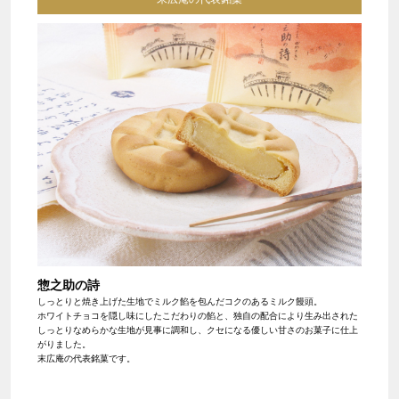
惣之助の詩
しっとりと焼き上げた生地でミルク餡を包んだコクのあるミルク饅頭。
ホワイトチョコを隠し味にしたこだわりの餡と、独自の配合により生み出された
しっとりなめらかな生地が見事に調和し、クセになる優しい甘さのお菓子に仕上
がりました。
末広庵の代表銘菓です。