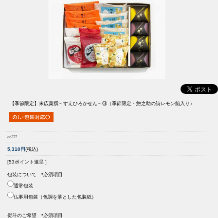
【季節限定】
末広菓撰～すえひろかせん～③（季節限定・惣之助の詩レモン餡入り）
gd377
5,310円
(税込)
[53ポイント進呈 ]
包装について *必須項目
通常包装
仏事用包装（色調を落とした包装紙）
熨斗のご希望 *必須項目