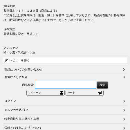
賞味期限
製造日より１４～１２０日（商品による）
＊消費または賞味期限は、製造・加工日を基準に記載しております。商品到着後の日持ち期限
は、配送日数などにより異なりますので、あらかじめご了承ください。
保存方法
高温多湿を避け、常温にて
アレルゲン
卵・小麦・乳成分・大豆
レビューを書く
商品についてのお問い合わせ
お気に入りに登録
商品検索
マイページ
カート
ログイン
メルマガ申込/停止
特定商取引法に基づく表示
送料とお支払い方法について