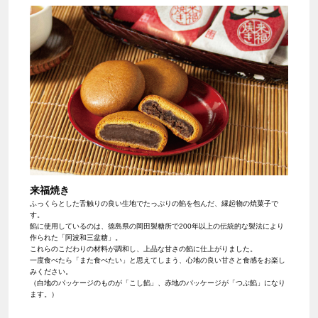
来福焼き
ふっくらとした舌触りの良い生地でたっぷりの餡を包んだ、縁起物の焼菓子で
す。
餡に使用しているのは、徳島県の岡田製糖所で200年以上の伝統的な製法により
作られた「阿波和三盆糖」。
これらのこだわりの材料が調和し、上品な甘さの餡に仕上がりました。
一度食べたら「また食べたい」と思えてしまう、心地の良い甘さと食感をお楽し
みください。
（白地のパッケージのものが「こし餡」、赤地のパッケージが「つぶ餡」になり
ます。）