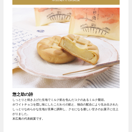
惣之助の詩
しっとりと焼き上げた生地でミルク餡を包んだコクのあるミルク饅頭。
ホワイトチョコを隠し味にしたこだわりの餡と、独自の配合により生み出された
しっとりなめらかな生地が見事に調和し、クセになる優しい甘さのお菓子に仕上
がりました。
末広庵の代表銘菓です。