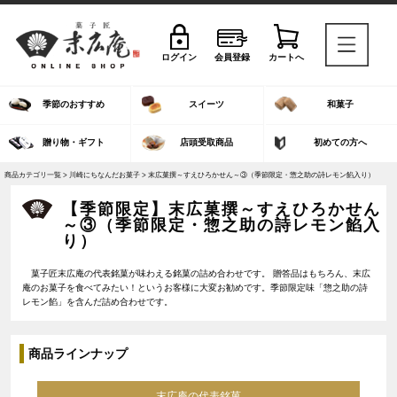
ログイン
会員登録
カートへ
季節のおすすめ
スイーツ
和菓子
贈り物・ギフト
店頭受取商品
初めての方へ
商品カテゴリ一覧 >
川崎にちなんだお菓子
> 末広菓撰～すえひろかせん～③（季節限定・惣之助の詩レモン餡入り）
【季節限定】末広菓撰～すえひろかせん
～③（季節限定・惣之助の詩レモン餡入
り）
菓子匠末広庵の代表銘菓が味わえる銘菓の詰め合わせです。 贈答品はもちろん、末広
庵のお菓子を食べてみたい！というお客様に大変お勧めです。季節限定味「惣之助の詩
レモン餡」を含んだ詰め合わせです。
商品ラインナップ
末広庵の代表銘菓