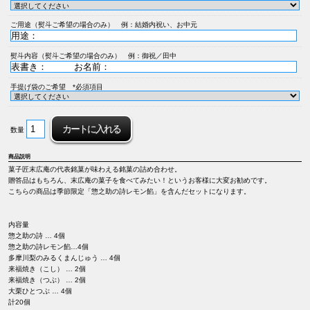
ご用途（熨斗ご希望の場合のみ） 例：結婚内祝い、お中元
熨斗内容（熨斗ご希望の場合のみ） 例：御祝／田中
手提げ袋のご希望 *必須項目
数量
商品説明
菓子匠末広庵の代表銘菓が味わえる銘菓の詰め合わせ。
贈答品はもちろん、末広庵の菓子を食べてみたい！というお客様に大変お勧めです。
こちらの商品は季節限定「惣之助の詩レモン餡」を含んだセットになります。
内容量
惣之助の詩 … 4個
惣之助の詩レモン餡…4個
多摩川梨のみるくまんじゅう … 4個
来福焼き（こし） … 2個
来福焼き（つぶ） … 2個
大栗ひとつぶ … 4個
計20個