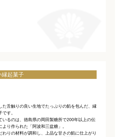
い縁起菓子
した舌触りの良い生地でたっぷりの餡を包んだ、縁
子です。
ているのは、徳島県の岡田製糖所で200年以上の伝
により作られた「阿波和三盆糖」。
だわりの材料が調和し、上品な甘さの餡に仕上がり