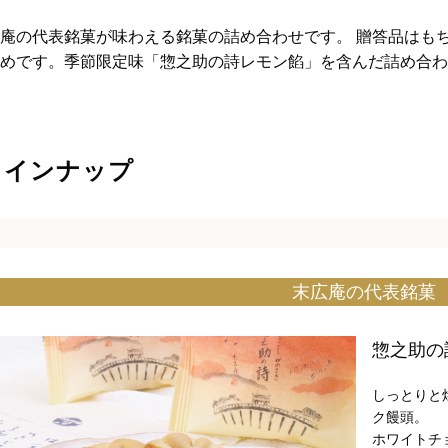
庵の代表銘菓が味わえる銘菓の詰め合わせです。 贈答品はも
めです。季節限定味「惣之助の詩レモン餡」を含んだ詰め合わ
ラインナップ
末広庵の代表銘菓
惣之助の
しっとりと
ク饅頭。
ホワイトチ