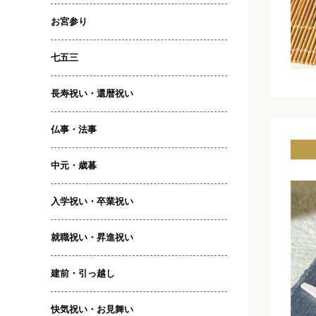
お宮参り
七五三
長寿祝い・還暦祝い
仏事・法事
中元・歳暮
入学祝い・卒業祝い
就職祝い・昇進祝い
建前・引っ越し
快気祝い・お見舞い