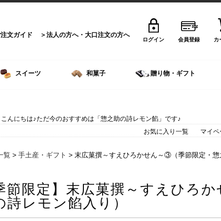
ご注文ガイド
法人の方へ・大口注文の方へ
ログイン
会員登録
カ
スイーツ
和菓子
贈り物・ギフト
こんにちは♪ただ今のおすすめは「惣之助の詩レモン餡」です♪
お気に入り一覧
マイペ
一覧
>
手土産・ギフト
> 末広菓撰～すえひろかせん～③（季節限定・
季節限定】末広菓撰～すえひろか
の詩レモン餡入り）