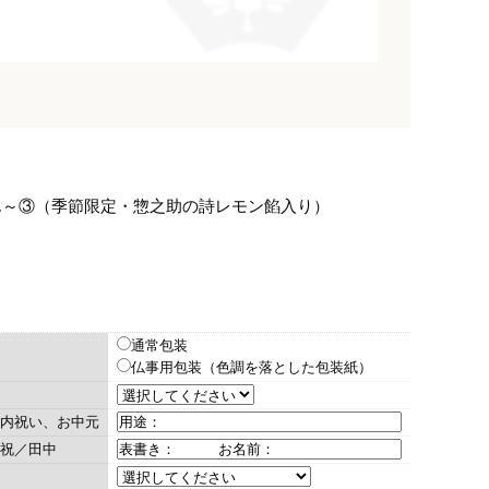
ん～③（季節限定・惣之助の詩レモン餡入り）
通常包装
仏事用包装（色調を落とした包装紙）
内祝い、お中元
祝／田中