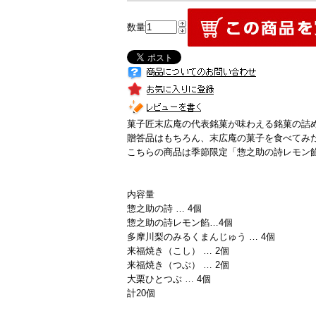
数量
菓子匠末広庵の代表銘菓が味わえる銘菓の詰
贈答品はもちろん、末広庵の菓子を食べてみ
こちらの商品は季節限定「惣之助の詩レモン
内容量
惣之助の詩 … 4個
惣之助の詩レモン餡…4個
多摩川梨のみるくまんじゅう … 4個
来福焼き（こし） … 2個
来福焼き（つぶ） … 2個
大栗ひとつぶ … 4個
計20個