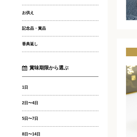
お供え
記念品・賞品
香典返し
賞味期限から選ぶ
1日
2日〜4日
5日〜7日
8日〜14日