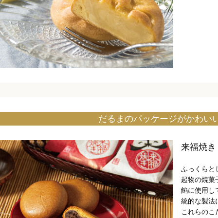
だるまのパッケージがかわい
来福焼き
ふっくらと
起物の焼菓
餡に使用し
統的な製法
これらのこ