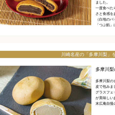
ました。
一度食べた
さと食感を
（白地のパ
「つぶ餡」
川崎名産の「多摩川梨」
多摩川梨
多摩川梨の
皮で包みま
グラスフェ
が美味しい
末広庵自慢