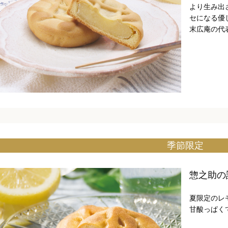
より生み出
セになる優
末広庵の代
季節限定
惣之助の
夏限定のレ
甘酸っぱく