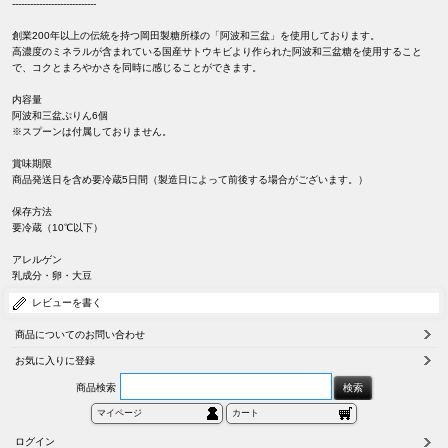
----------------------------
創業200年以上の伝統を持つ岡田製糖所様の「阿波和三盆」を使用しております。
高濃度のミネラルが含まれている国産サトウキビより作られた阿波和三盆糖を使用すること
で、コクとまろやかさを同時に感じることができます。
内容量
阿波和三盆ぷりん6個
※スプーンは付属しておりません。
賞味期限
商品発送日を含め要冷蔵5日間（製造日によって前後する場合がございます。）
保存方法
要冷蔵（10℃以下）
アレルゲン
乳成分・卵・大豆
レビューを書く
商品についてのお問い合わせ
お気に入りに登録
商品検索
マイページ
カート
ログイン