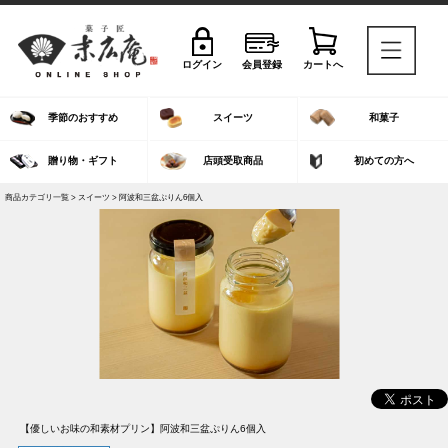
ログイン
会員登録
カートへ
季節のおすすめ
スイーツ
和菓子
贈り物・ギフト
店頭受取商品
初めての方へ
商品カテゴリ一覧 >
スイーツ
> 阿波和三盆ぷりん6個入
【優しいお味の和素材プリン】
阿波和三盆ぷりん6個入