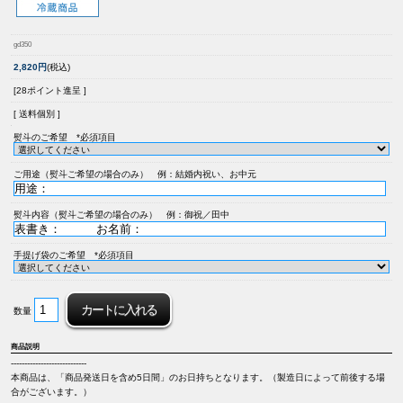
gd350
2,820円
(税込)
[28ポイント進呈 ]
[ 送料個別 ]
熨斗のご希望 *必須項目
ご用途（熨斗ご希望の場合のみ） 例：結婚内祝い、お中元
熨斗内容（熨斗ご希望の場合のみ） 例：御祝／田中
手提げ袋のご希望 *必須項目
数量
商品説明
----------------------------
本商品は、「商品発送日を含め5日間」のお日持ちとなります。（製造日によって前後する場
合がございます。）