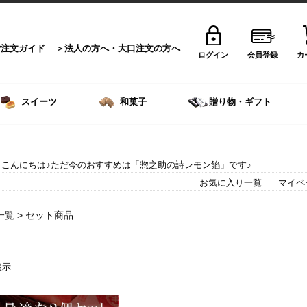
ご注文ガイド
法人の方へ・大口注文の方へ
ログイン
会員登録
カ
スイーツ
和菓子
贈り物・ギフト
こんにちは♪ただ今のおすすめは「惣之助の詩レモン餡」です♪
お気に入り一覧
マイペ
一覧
> セット商品
 件表示