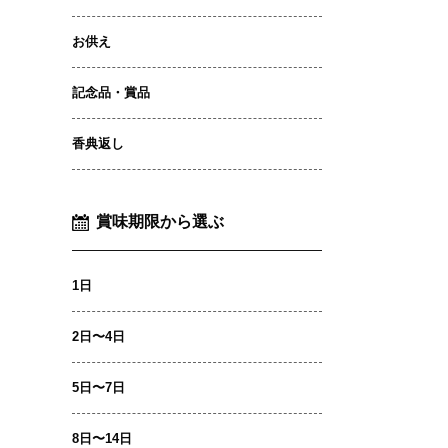
お供え
記念品・賞品
香典返し
賞味期限から選ぶ
1日
2日〜4日
5日〜7日
8日〜14日