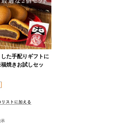
とした手配りギフトに
来福焼きお試しセッ
 件表示