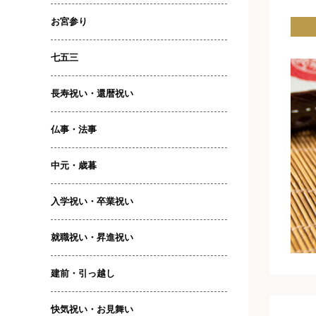
お宮参り
七五三
長寿祝い・還暦祝い
仏事・法事
中元・歳暮
入学祝い・卒業祝い
就職祝い・昇進祝い
建前・引っ越し
快気祝い・お見舞い