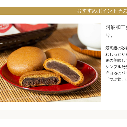
おすすめポイントその
阿波和三
り。
最高級の砂
わしっとり
餡の美味し
シンプルだ
※白地のパ
「つぶ餡」