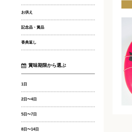
お供え
記念品・賞品
香典返し
賞味期限から選ぶ
1日
2日〜4日
5日〜7日
8日〜14日