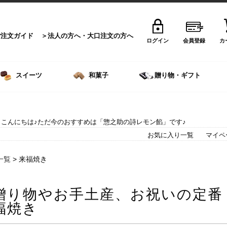
ご注文ガイド
法人の方へ・大口注文の方へ
ログイン
会員登録
カ
スイーツ
和菓子
贈り物・ギフト
こんにちは♪ただ今のおすすめは「惣之助の詩レモン餡」です♪
お気に入り一覧
マイペ
一覧
> 来福焼き
贈り物やお手土産、お祝いの定番
福焼き