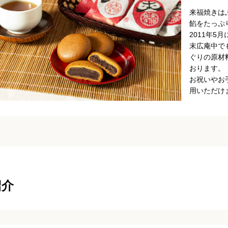
来福焼きは
餡をたっぷ
2011年5
末広庵中で
ぐりの原材
おります。
お祝いやお
用いただけ
紹介