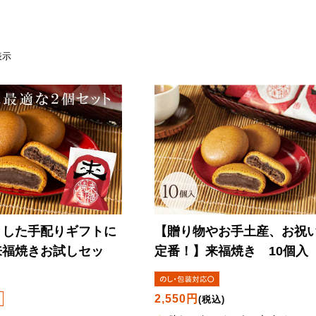
 件表示
とした手配りギフトに
【贈り物やお手土産、お祝
来福焼きお試しセッ
定番！】
来福焼き 10個入
2,550円
(税込)