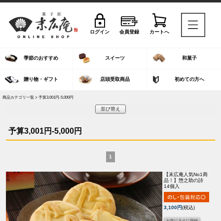
ログイン
会員登録
カートへ
季節のおすすめ
スイーツ
和菓子
贈り物・ギフト
店頭受取商品
初めての方へ
商品カテゴリ一覧 > 予算3,001円-5,000円
並び替え
予算3,001円-5,000円
1
【末広庵人気No1商
品！】
惣之助の詩
14個入
3,100円
(税込)