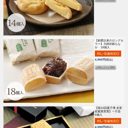
【創業以来のロングセ
ラー】
大師祈願もな
か 18個入
4,980円
(税込)
【第24回菓子博 名誉
総裁賞受賞】
一斤染
6個入
4,090円
(税込)