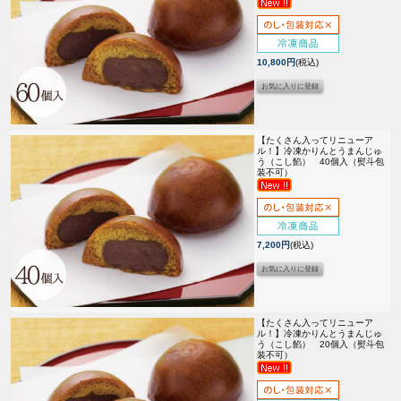
10,800円
(税込)
【たくさん入ってリニューア
ル！】
冷凍かりんとうまんじゅ
う（こし餡） 40個入（熨斗包
装不可）
7,200円
(税込)
【たくさん入ってリニューア
ル！】
冷凍かりんとうまんじゅ
う（こし餡） 20個入（熨斗包
装不可）