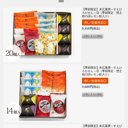
【季節限定】
末広菓撰～すえひ
ろかせん～③（季節限定・惣之
助の詩レモン餡入り）
5,310円
(税込)
【季節限定】
末広菓撰～すえひ
ろかせん～②（季節限定・惣之
助の詩レモン餡入り）
3,680円
(税込)
【季節限定】
末広菓撰～すえひ