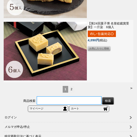
【第24回菓子博 名誉総裁賞受
賞】
一斤染 6個入
4,090円
(税込)
>
1
2
商品検索
マイページ
カート
ログイン
メルマガ申込/停止
特定商取引法に基づく表示