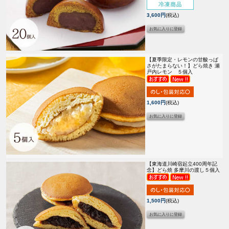
3,600円
(税込)
【夏季限定・レモンの甘酸っぱ
さがたまらない！】
どら焼き 瀬
戸内レモン ５個入
1,600円
(税込)
【東海道川崎宿起立400周年記
念】
どら焼 多摩川の渡し５個入
1,500円
(税込)