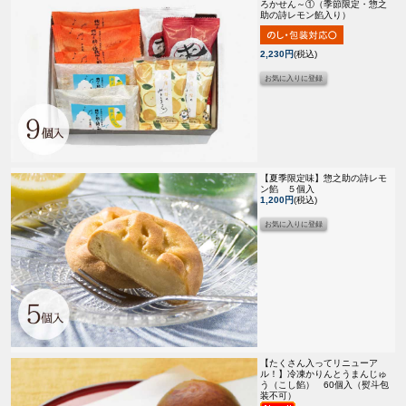
ろかせん～①（季節限定・惣之
助の詩レモン餡入り）
2,230円
(税込)
【夏季限定味】
惣之助の詩レモ
ン餡 ５個入
1,200円
(税込)
【たくさん入ってリニューア
ル！】
冷凍かりんとうまんじゅ
う（こし餡） 60個入（熨斗包
装不可）