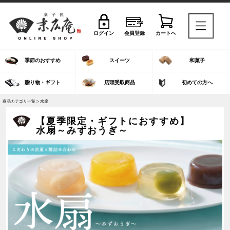
ログイン
会員登録
カートへ
季節のおすすめ
スイーツ
和菓子
贈り物・ギフト
店頭受取商品
初めての方へ
商品カテゴリ一覧 > 水扇
【夏季限定・ギフトにおすすめ】
水扇～みずおうぎ～