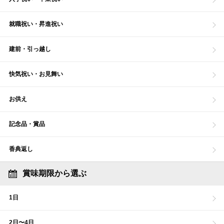
就職祝い・昇進祝い
建前・引っ越し
快気祝い・お見舞い
お供え
記念品・賞品
香典返し
賞味期限から選ぶ
1日
2日〜4日