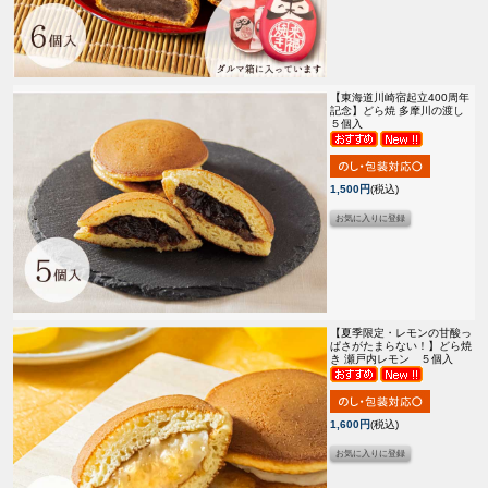
【東海道川崎宿起立400周年
記念】
どら焼 多摩川の渡し
５個入
1,500円
(税込)
【夏季限定・レモンの甘酸っ
ぱさがたまらない！】
どら焼
き 瀬戸内レモン ５個入
1,600円
(税込)