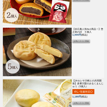
【末広庵人気No1商品！】
惣
之助の詩 ５個入
1,000円
(税込)
【JAセレサ川崎との共同開
発】
多摩川梨のみるくまんじ
ゅう（5個入）
1,180円
(税込)