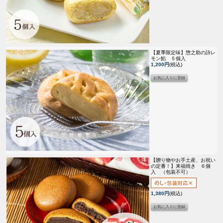
【夏季限定味】
惣之助の詩レ
モン餡 ５個入
1,200円
(税込)
【贈り物やお手土産、お祝い
の定番！】
来福焼き ６個
入 （包装不可）
1,380円
(税込)