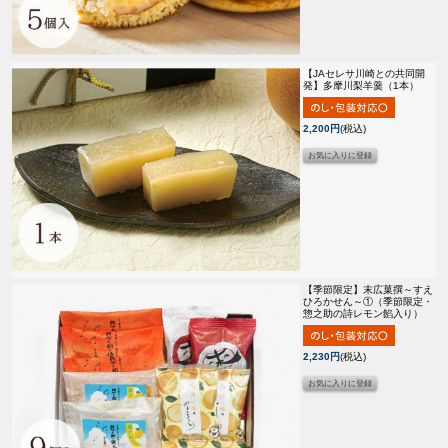
【JAセレサ川崎との共同開
発】
多摩川梨羊羹（1本）
2,200円
(税込)
【季節限定】
末広菓撰～すえ
ひろかせん～①（季節限定・
惣之助の詩レモン餡入り）
2,230円
(税込)