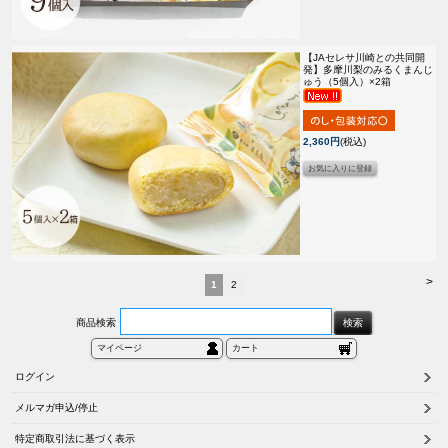
【JAセレサ川崎との共同開
発】
多摩川梨のみるくまんじ
ゅう（5個入）×2箱
2,360円
(税込)
>
1
2
商品検索
マイページ
カート
ログイン
メルマガ申込/停止
特定商取引法に基づく表示