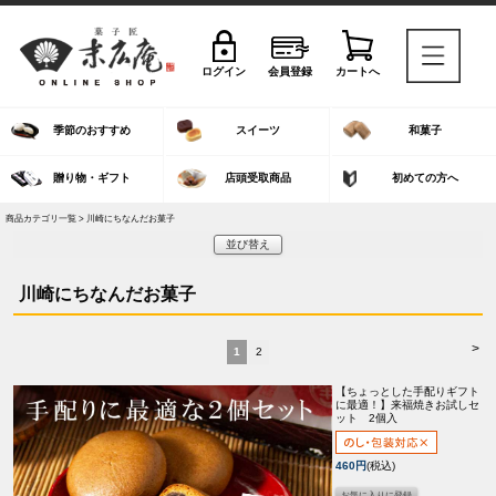
ログイン
会員登録
カートへ
季節のおすすめ
スイーツ
和菓子
贈り物・ギフト
店頭受取商品
初めての方へ
商品カテゴリ一覧 > 川崎にちなんだお菓子
並び替え
川崎にちなんだお菓子
>
1
2
【ちょっとした手配りギフト
に最適！】
来福焼きお試しセ
ット 2個入
460円
(税込)