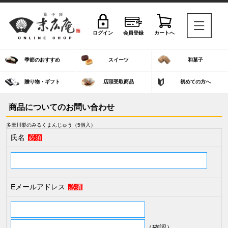
ログイン
会員登録
カートへ
季節のおすすめ
スイーツ
和菓子
贈り物・ギフト
店頭受取商品
初めての方へ
商品についてのお問い合わせ
多摩川梨のみるくまんじゅう（5個入）
氏名
必須
Eメールアドレス
必須
（確認）