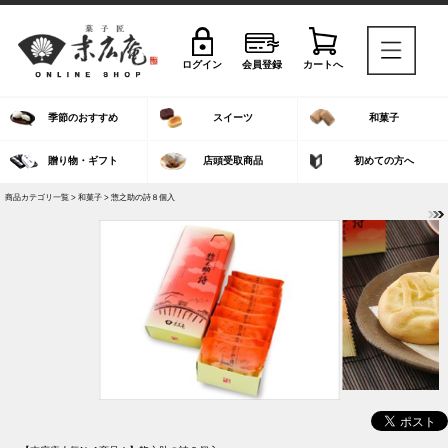
ログイン
会員登録
カートへ
季節のおすすめ
スイーツ
和菓子
贈り物・ギフト
店頭受取商品
初めての方へ
商品カテゴリ一覧 >
和菓子
> 惣之助の詩８個入