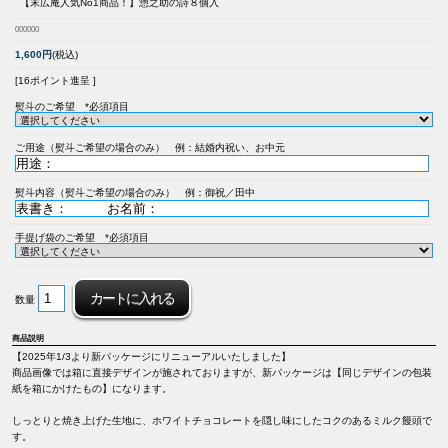
【末広庵人気No1商品！】
惣之助の詩８個入
000000
1,600円
(税込)
[16ポイント進呈 ]
熨斗のご希望 *必須項目
ご用途（熨斗ご希望の場合のみ） 例：結婚内祝い、お中元
熨斗内容（熨斗ご希望の場合のみ） 例：御祝／田中
手提げ袋のご希望 *必須項目
数量
商品説明
【2025年1/3より新パッケージにリニューアルいたしました】
商品画像では箱に直接デザインが施されておりますが、新パッケージは【同じデザインの包装
紙を箱にかけたもの】になります。
しっとりと焼き上げた生地に、ホワイトチョコレートを隠し味にしたコクのあるミルク饅頭で
す。