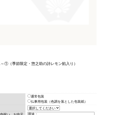
ん～①（季節限定・惣之助の詩レモン餡入り）
通常包装
仏事用包装（色調を落とした包装紙）
内祝い、お中元