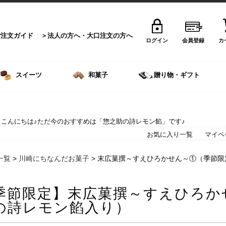
ご注文ガイド
法人の方へ・大口注文の方へ
ログイン
会員登録
カ
スイーツ
和菓子
贈り物・ギフト
こんにちは♪ただ今のおすすめは「惣之助の詩レモン餡」です♪
お気に入り一覧
マイペ
一覧
>
川崎にちなんだお菓子
> 末広菓撰～すえひろかせん～①（季節
季節限定】末広菓撰～すえひろか
の詩レモン餡入り）