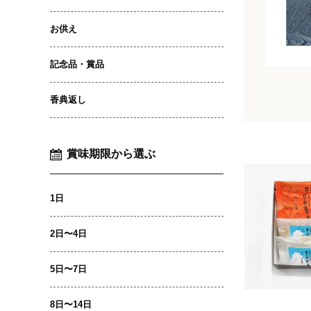
お供え
記念品・賞品
香典返し
賞味期限から選ぶ
1日
2日〜4日
5日〜7日
8日〜14日