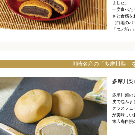
ました。
一度食べた
さと食感を
（白地のパ
「つぶ餡」
川崎名産の「多摩川梨」
多摩川梨
多摩川梨の
皮で包みま
グラスフェ
が美味しい
末広庵自慢