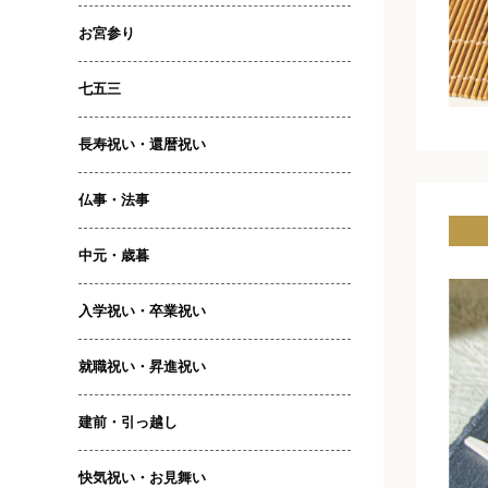
お宮参り
七五三
長寿祝い・還暦祝い
仏事・法事
中元・歳暮
入学祝い・卒業祝い
就職祝い・昇進祝い
建前・引っ越し
快気祝い・お見舞い