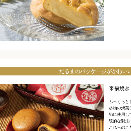
だるまのパッケージがかわい
来福焼き
ふっくらと
起物の焼菓
餡に使用し
統的な製法
これらのこ