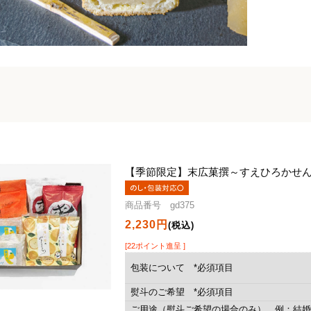
【季節限定】
末広菓撰～すえひろかせ
商品番号 gd375
2,230円
(税込)
[22ポイント進呈 ]
包装について *必須項目
熨斗のご希望 *必須項目
ご用途（熨斗ご希望の場合のみ） 例：結婚