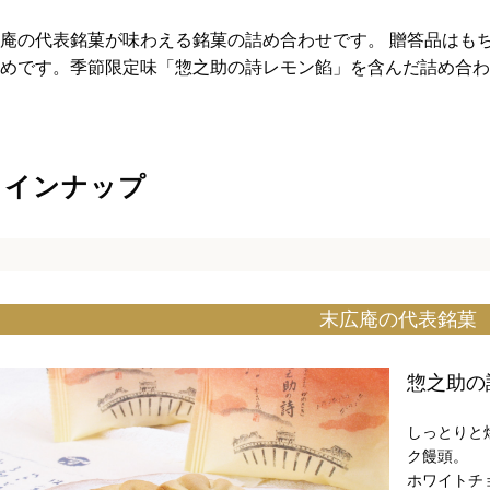
庵の代表銘菓が味わえる銘菓の詰め合わせです。 贈答品はも
めです。季節限定味「惣之助の詩レモン餡」を含んだ詰め合わ
ラインナップ
末広庵の代表銘菓
惣之助の
しっとりと
ク饅頭。
ホワイトチ