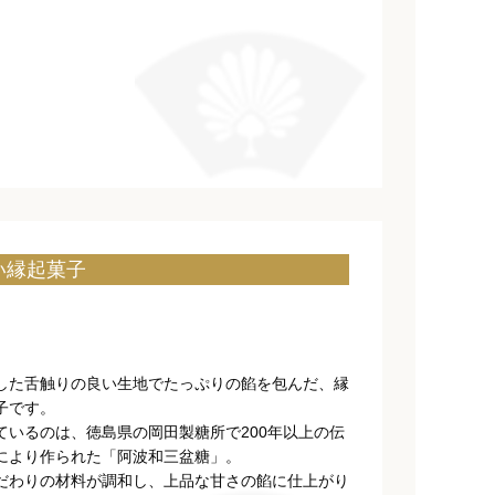
い縁起菓子
した舌触りの良い生地でたっぷりの餡を包んだ、縁
子です。
ているのは、徳島県の岡田製糖所で200年以上の伝
により作られた「阿波和三盆糖」。
だわりの材料が調和し、上品な甘さの餡に仕上がり