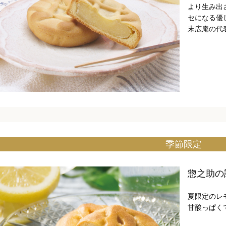
より生み出
セになる優
末広庵の代
季節限定
惣之助の
夏限定のレ
甘酸っぱく