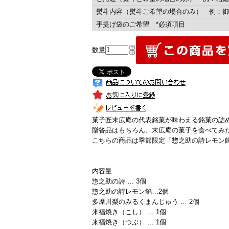
熨斗内容（熨斗ご希望の場合のみ） 例：御
手提げ袋のご希望 *必須項目
数量
菓子匠末広庵の代表銘菓が味わえる銘菓の詰
贈答品はもちろん、末広庵の菓子を食べてみ
こちらの商品は季節限定「惣之助の詩レモン
内容量
惣之助の詩 … 3個
惣之助の詩レモン餡…2個
多摩川梨のみるくまんじゅう … 2個
来福焼き（こし） … 1個
来福焼き（つぶ） … 1個