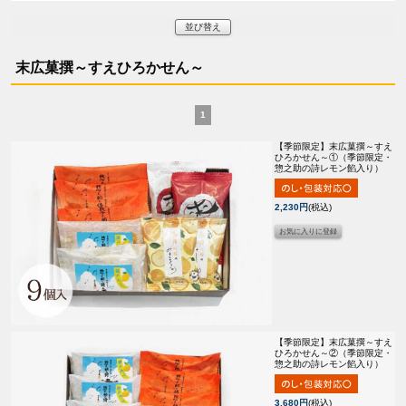
並び替え
末広菓撰～すえひろかせん～
1
【季節限定】
末広菓撰～すえ
ひろかせん～①（季節限定・
惣之助の詩レモン餡入り）
2,230円
(税込)
【季節限定】
末広菓撰～すえ
ひろかせん～②（季節限定・
惣之助の詩レモン餡入り）
3,680円
(税込)