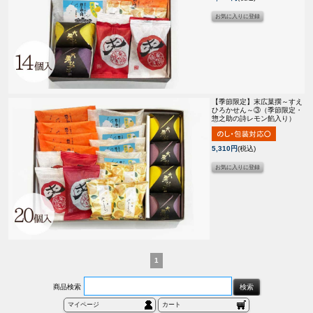
【季節限定】
末広菓撰～すえ
ひろかせん～③（季節限定・
惣之助の詩レモン餡入り）
5,310円
(税込)
1
商品検索
マイページ
カート