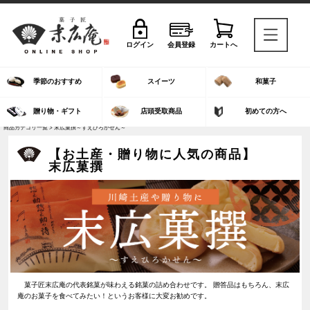
ログイン
会員登録
カートへ
季節のおすすめ
スイーツ
和菓子
贈り物・ギフト
店頭受取商品
初めての方へ
商品カテゴリ一覧 > 末広菓撰～すえひろかせん～
【お土産・贈り物に人気の商品】
末広菓撰
菓子匠末広庵の代表銘菓が味わえる銘菓の詰め合わせです。 贈答品はもちろん、末広
庵のお菓子を食べてみたい！というお客様に大変お勧めです。